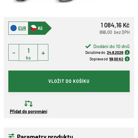
1 084,16 Kč
EUR
Kč
896,00 bez DPH
Dodání do 10 dnů
-
+
Doručíme do
24.8.2026
ks
Doprava od
59,00 Kč
VLOŽIT DO KOŠÍKU
Přidat do porovnání
Parametry produktu