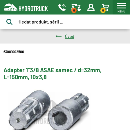
0
0
MENU
Úvod
63001002500
Adapter 1”3/8 ASAE samec / d=32mm,
L=150mm, 10x3,8