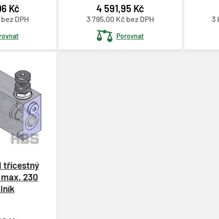
06 Kč
4 591,95 Kč
č bez DPH
3 795,00 Kč bez DPH
3 
rovnat
Porovnat
l třícestný
, max. 230
liník