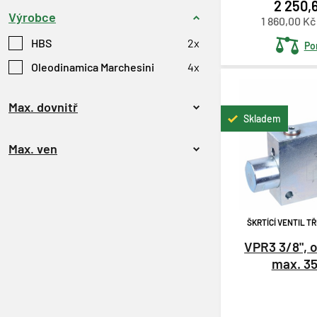
2 250,
Výrobce
1 860,00 K
HBS
2x
Po
Oleodinamica Marchesini
4x
Max. dovnitř
Skladem
Max. ven
ŠKRTÍCÍ VENTIL T
VPR3 3/8", o
max. 35