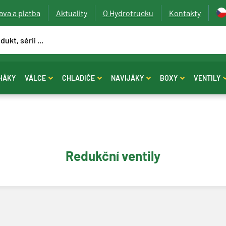
va a platba
Aktuality
O Hydrotrucku
Kontakty
HÁKY
VÁLCE
CHLADIČE
NAVIJÁKY
BOXY
VENTILY
Redukční ventily