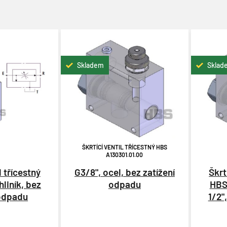
Skladem
Sklad
ŠKRTÍCÍ VENTIL TŘÍCESTNÝ HBS
A130301.01.00
l třícestný
G3/8", ocel, bez zatížení
Škrt
hliník, bez
odpadu
HBS
 odpadu
1/2"