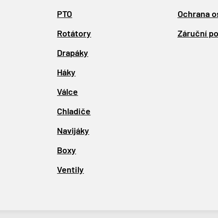
PTO
Ochrana o
Rotátory
Záruční p
Drapáky
Háky
Válce
Chladiče
Navijáky
Boxy
Ventily