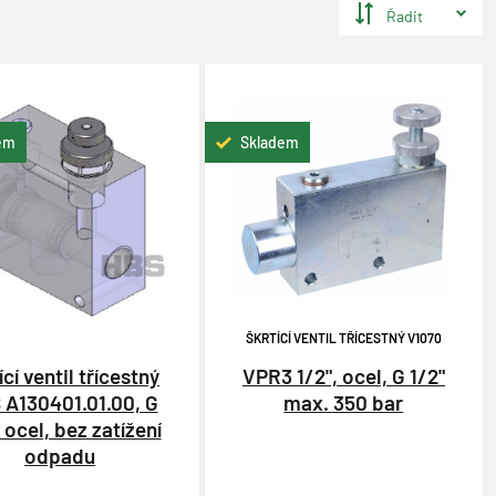
Řadit
em
Skladem
ŠKRTÍCÍ VENTIL TŘÍCESTNÝ V1070
ící ventil třícestný
VPR3 1/2", ocel, G 1/2"
 A130401.01.00, G
max. 350 bar
, ocel, bez zatížení
odpadu