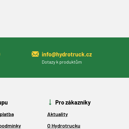
0
info@hydrotruck.cz
Dotazy k produktům
upu
Pro zákazníky
platba
Aktuality
podmínky
O Hydrotrucku