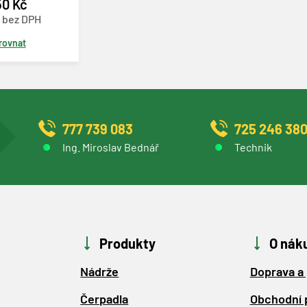
50 Kč
č bez DPH
rovnat
777 739 083
725 246 38
Ing. Miroslav Bednář
Technik
Produkty
O nák
Nádrže
Doprava a 
Čerpadla
Obchodní 