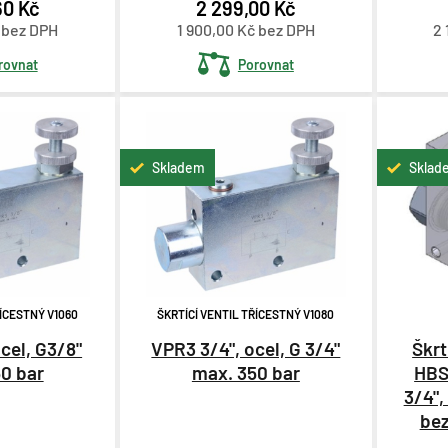
60 Kč
2 299,00 Kč
č bez DPH
1 900,00 Kč bez DPH
2 
rovnat
Porovnat
Skladem
Sklad
ŘÍCESTNÝ V1060
ŠKRTÍCÍ VENTIL TŘÍCESTNÝ V1080
cel, G3/8"
VPR3 3/4", ocel, G 3/4"
Škrt
0 bar
max. 350 bar
HBS
3/4",
bez