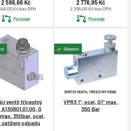
2 596,66 Kč
2 776,95 Kč
146,00 Kč bez DPH
2 295,00 Kč bez DPH
Porovnat
Porovnat
em
Skladem
ŠKRTÍCÍ VENTIL TŘÍCESTNÝ V1090,
ící ventil třícestný
VPR3 1", ocel, G1" max.
 A130601.01.00, G
350 Bar
 max. 350bar, ocel,
 zatížení odpadu