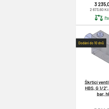
3 235,
2 673,60 K
Po
Dodání do 10 dnů
Škrtící venti
HBS, G 1/2"
bar, h