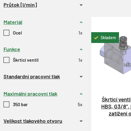
Průtok [l/min]
Materiál
Ocel
1x
Skladem
Funkce
Škrtící ventil
1x
Standardní pracovní tlak
Maximální pracovní tlak
Škrtící venti
350 bar
5x
HBS, G3/8", 
zatížení
Velikost tlakového otvoru