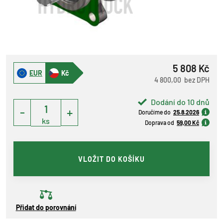
5 808 Kč
EUR
Kč
4 800,00 bez DPH
Dodání do 10 dnů
-
+
Doručíme do
25.8.2026
ks
Doprava od
59,00 Kč
VLOŽIT DO KOŠÍKU
Přidat do porovnání