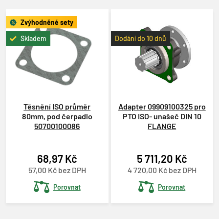
Zvýhodněné sety
Skladem
Dodání do 10 dnů
Těsnění ISO průměr
Adapter 09909100325 pro
80mm, pod čerpadlo
PTO ISO- unašeč DIN 10
50700100086
FLANGE
68,97 Kč
5 711,20 Kč
57,00 Kč bez DPH
4 720,00 Kč bez DPH
Porovnat
Porovnat