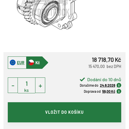
18 718,70 Kč
EUR
Kč
15 470,00 bez DPH
Dodání do 10 dnů
-
+
Doručíme do
24.8.2026
ks
Doprava od
59,00 Kč
VLOŽIT DO KOŠÍKU