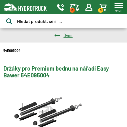
0
0
MENU
Úvod
54E095004
Držáky pro Premium bednu na nářadí Easy
Bawer 54E095004