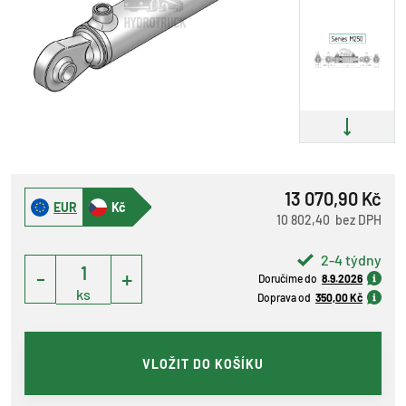
13 070,90 Kč
EUR
Kč
10 802,40 bez DPH
2-4 týdny
-
+
Doručíme do
8.9.2026
ks
Doprava od
350,00 Kč
VLOŽIT DO KOŠÍKU