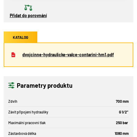
Přidat do porovnání
KATALOG
dvojcinne-hydraulicke-valce-contarini-hm1.pdf
Parametry produktu
Zdvih
700 mm
Závit připojení hydrauliky
G 1/2"
Maximální pracovní tlak
250 bar
Zástavbová délka
1080 mm