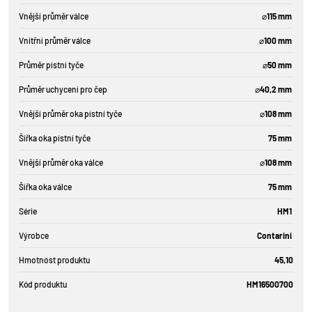
Vnější průměr válce
⌀115 mm
Vnitřní průměr válce
⌀100 mm
Průměr pístní tyče
⌀50 mm
Průměr uchycení pro čep
⌀40,2 mm
Vnější průměr oka pístní tyče
⌀108 mm
Šířka oka pístní tyče
75 mm
Vnější průměr oka válce
⌀108 mm
Šířka oka válce
75 mm
Série
HM1
Výrobce
Contarini
Hmotnost produktu
45,10
Kód produktu
HM16500700