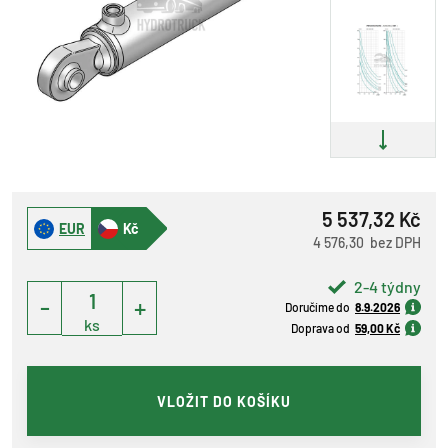
5 537,32 Kč
EUR
Kč
4 576,30 bez DPH
2-4 týdny
-
+
Doručíme do
8.9.2026
ks
Doprava od
59,00 Kč
VLOŽIT DO KOŠÍKU