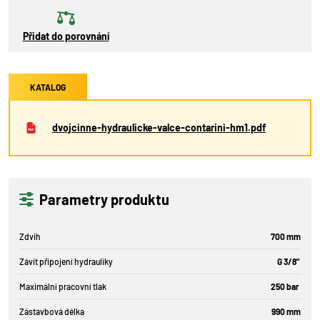
Přidat do porovnání
KATALOG
dvojcinne-hydraulicke-valce-contarini-hm1.pdf
Parametry produktu
Zdvih
700 mm
Závit připojení hydrauliky
G 3/8"
Maximální pracovní tlak
250 bar
Zástavbová délka
990 mm