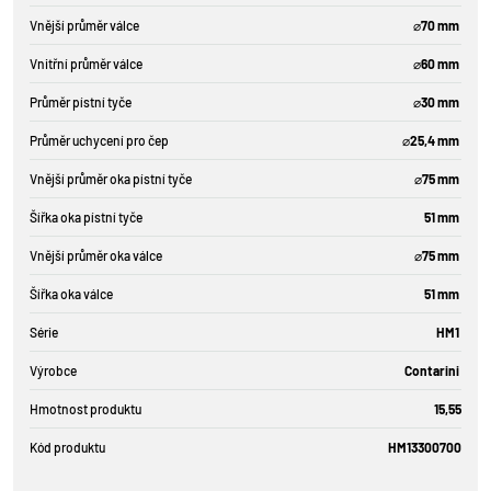
Vnější průměr válce
⌀70 mm
Vnitřní průměr válce
⌀60 mm
Průměr pístní tyče
⌀30 mm
Průměr uchycení pro čep
⌀25,4 mm
Vnější průměr oka pístní tyče
⌀75 mm
Šířka oka pístní tyče
51 mm
Vnější průměr oka válce
⌀75 mm
Šířka oka válce
51 mm
Série
HM1
Výrobce
Contarini
Hmotnost produktu
15,55
Kód produktu
HM13300700