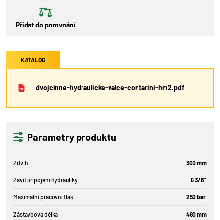
Přidat do porovnání
KATALOG
dvojcinne-hydraulicke-valce-contarini-hm2.pdf
Parametry produktu
Zdvih
300 mm
Závit připojení hydrauliky
G 3/8"
Maximální pracovní tlak
250 bar
Zástavbová délka
480 mm