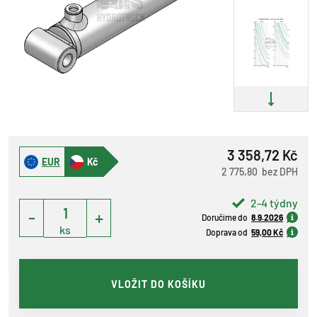
3 358,72 Kč
EUR
Kč
2 775,80 bez DPH
2-4 týdny
-
+
Doručíme do
8.9.2026
ks
Doprava od
59,00 Kč
VLOŽIT DO KOŠÍKU