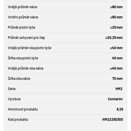
Vnější průměr válce
⌀60 mm
Vnitřní průměr válce
⌀50 mm
Průměr pístní tyče
⌀25 mm
Průměr uchycení pro čep
⌀20,25 mm
Vnější průměr oka pístní tyče
⌀40 mm
Šířka oka pístní tyče
40 mm
Vnější průměr oka válce
⌀40 mm
Šířka oka válce
70 mm
Série
HM2
Výrobce
Contarini
Hmotnost produktu
6,25
Kód produktu
HM22250300