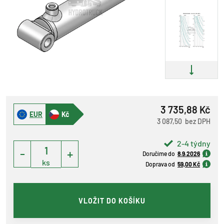
3 735,88 Kč
EUR
Kč
3 087,50 bez DPH
2-4 týdny
-
+
Doručíme do
8.9.2026
ks
Doprava od
59,00 Kč
VLOŽIT DO KOŠÍKU