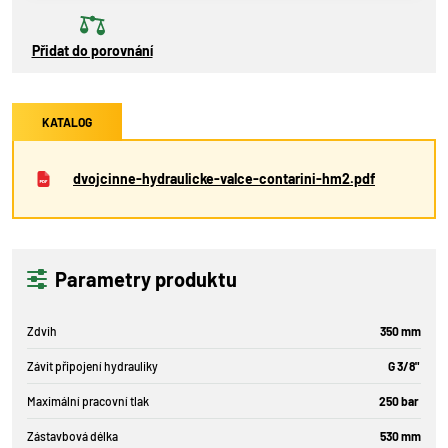
Přidat do porovnání
KATALOG
dvojcinne-hydraulicke-valce-contarini-hm2.pdf
Parametry produktu
Zdvih
350 mm
Závit připojení hydrauliky
G 3/8"
Maximální pracovní tlak
250 bar
Zástavbová délka
530 mm