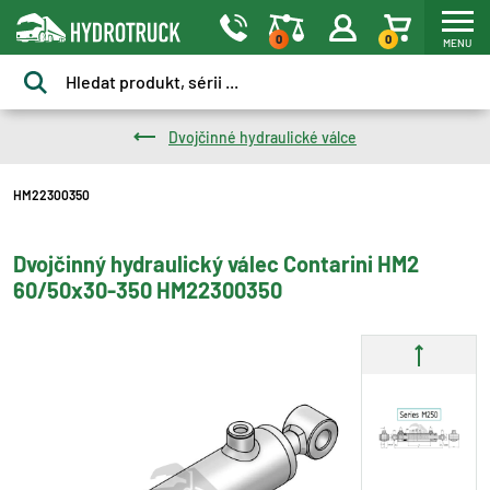
0
0
MENU
Dvojčinné hydraulické válce
HM22300350
Dvojčinný hydraulický válec Contarini HM2
60/50x30-350 HM22300350